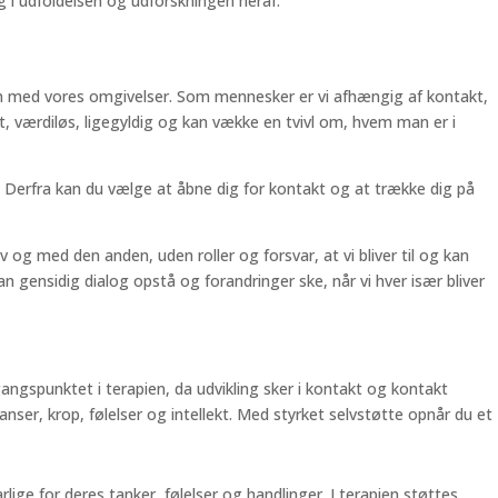
ig i udfoldelsen og udforskningen heraf.
ionen med vores omgivelser. Som mennesker er vi afhængig af kontakt,
, værdiløs, ligegyldig og kan vække en tvivl om, hvem man er i
 Derfra kan du vælge at åbne dig for kontakt og at trække dig på
og med den anden, uden roller og forsvar, at vi bliver til og kan
gensidig dialog opstå og forandringer ske, når vi hver især bliver
angspunktet i terapien, da udvikling sker i kontakt og kontakt
nser, krop, følelser og intellekt. Med styrket selvstøtte opnår du et
lige for deres tanker, følelser og handlinger. I terapien støttes