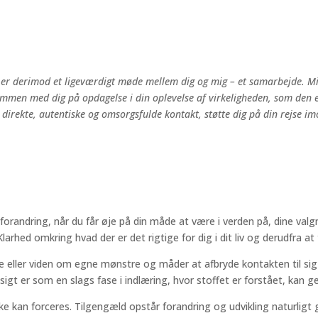
er derimod et ligeværdigt møde mellem dig og mig – et samarbejde. Min ro
ammen med dig på opdagelse i din oplevelse af virkeligheden, som den er
 direkte, autentiske og omsorgsfulde kontakt, støtte dig på din rejse imo
ring, når du får øje på din måde at være i verden på, dine valgmuli
larhed omkring hvad der er det rigtige for dig i dit liv og derudfra a
e eller viden om egne mønstre og måder at afbryde kontakten til sig
Indsigt er som en slags fase i indlæring, hvor stoffet er forstået, ka
ikke kan forceres. Tilgengæld opstår forandring og udvikling naturli