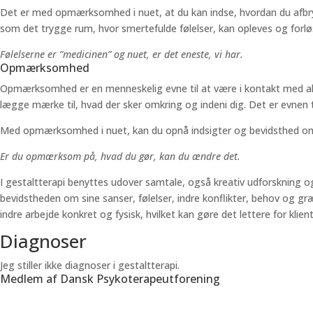
Det er med opmærksomhed i nuet, at du kan indse, hvordan du afbryde
som det trygge rum, hvor smertefulde følelser, kan opleves og forl
Følelserne er ”medicinen” og nuet, er det eneste, vi har.
Opmærksomhed
Opmærksomhed er en menneskelig evne til at være i kontakt med al
lægge mærke til, hvad der sker omkring og indeni dig. Det er evnen 
Med opmærksomhed i nuet, kan du opnå indsigter og bevidsthed om d
Er du opmærksom på, hvad du gør, kan du ændre det.
I gestaltterapi benyttes udover samtale, også kreativ udforskning og 
bevidstheden om sine sanser, følelser, indre konflikter, behov og græ
indre arbejde konkret og fysisk, hvilket kan gøre det lettere for kli
Diagnoser
Jeg stiller ikke diagnoser i gestaltterapi.
Medlem af Dansk Psykoterapeutforening