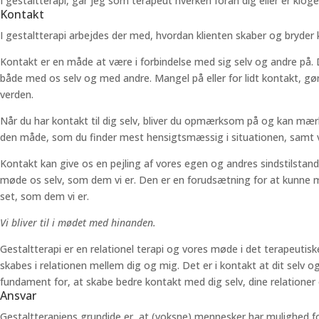
I gestaltterapi, går jeg som terapeut hverken foran dig eller er kloger
Kontakt
I gestaltterapi arbejdes der med, hvordan klienten skaber og bryder
Kontakt er en måde at være i forbindelse med sig selv og andre på. D
både med os selv og med andre. Mangel på eller for lidt kontakt, g
verden.
Når du har kontakt til dig selv, bliver du opmærksom på og kan mær
den måde, som du finder mest hensigtsmæssig i situationen, samt 
Kontakt kan give os en pejling af vores egen og andres sindstilstand
møde os selv, som dem vi er. Den er en forudsætning for at kunne m
set, som dem vi er.
Vi bliver til i mødet med hinanden.
Gestaltterapi er en relationel terapi og vores møde i det terapeutis
skabes i relationen mellem dig og mig. Det er i kontakt at dit selv o
fundament for, at skabe bedre kontakt med dig selv, dine relationer
Ansvar
Gestaltterapiens grundide er, at (voksne) mennesker har mulighed for a