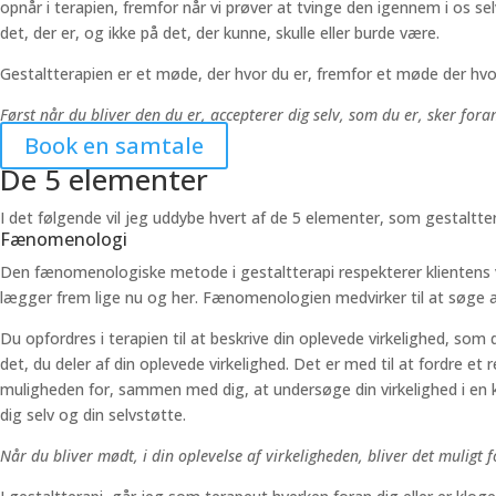
opnår i terapien, fremfor når vi prøver at tvinge den igennem i os selv
det, der er, og ikke på det, der kunne, skulle eller burde være.
Gestaltterapien er et møde, der hvor du er, fremfor et møde der hvor d
Først når du bliver den du er, accepterer dig selv, som du er, sker for
Book en samtale
De 5 elementer
I det følgende vil jeg uddybe hvert af de 5 elementer, som gestaltter
Fænomenologi
Den fænomenologiske metode i gestaltterapi respekterer klientens vir
lægger frem lige nu og her. Fænomenologien medvirker til at søge at
Du opfordres i terapien til at beskrive din oplevede virkelighed, som 
det, du deler af din oplevede virkelighed. Det er med til at fordre e
muligheden for, sammen med dig, at undersøge din virkelighed i en ko
dig selv og din selvstøtte.
Når du bliver mødt, i din oplevelse af virkeligheden, bliver det muligt 