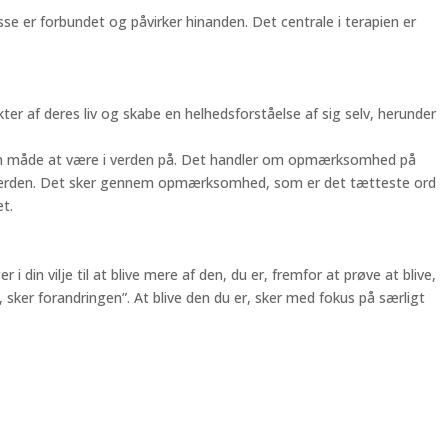
se er forbundet og påvirker hinanden. Det centrale i terapien er
er af deres liv og skabe en helhedsforståelse af sig selv, herunder
in måde at være i verden på. Det handler om opmærksomhed på
dre) verden. Det sker gennem opmærksomhed, som er det tætteste ord
t.
din vilje til at blive mere af den, du er, fremfor at prøve at blive,
, sker forandringen”. At blive den du er, sker med fokus på særligt