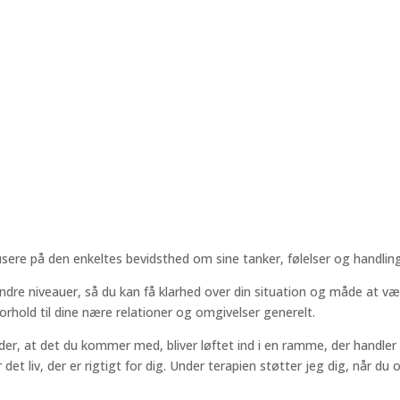
usere på den enkeltes bevidsthed om sine tanker, følelser og handlin
indre niveauer, så du kan få klarhed over din situation og måde at væ
 forhold til dine nære relationer og omgivelser generelt.
r, at det du kommer med, bliver løftet ind i en ramme, der handler om
det liv, der er rigtigt for dig. Under terapien støtter jeg dig, når d