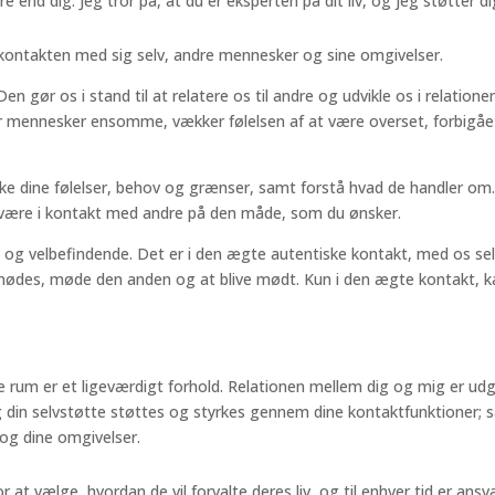
e end dig. Jeg tror på, at du er eksperten på dit liv, og jeg støtter d
 kontakten med sig selv, andre mennesker og sine omgivelser.
en gør os i stand til at relatere os til andre og udvikle os i relat
ør mennesker ensomme, vækker følelsen af at være overset, forbigået
ke dine følelser, behov og grænser, samt forstå hvad de handler om.
være i kontakt med andre på den måde, som du ønsker.
 og velbefindende. Det er i den ægte autentiske kontakt, med os selv 
ødes, møde den anden og at blive mødt. Kun i den ægte kontakt, kan 
ke rum er et ligeværdigt forhold. Relationen mellem dig og mig er udg
g din selvstøtte støttes og styrkes gennem dine kontaktfunktioner; sa
 og dine omgivelser.
t vælge, hvordan de vil forvalte deres liv, og til enhver tid er ansvar