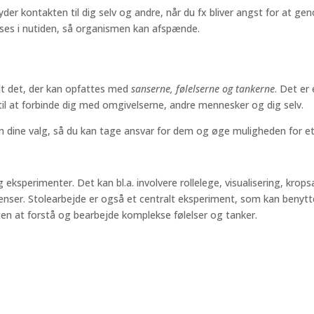
r kontakten til dig selv og andre, når du fx bliver angst for at gen
øses i nutiden, så organismen kan afspænde.
t det, der kan opfattes med
sanserne, følelserne og tankerne
. Det er
til at forbinde dig med omgivelserne, andre mennesker og dig selv.
ine valg, så du kan tage ansvar for dem og øge muligheden for et 
eksperimenter. Det kan bl.a. involvere rollelege, visualisering, krop
nser. Stolearbejde er også et centralt eksperiment, som kan benyttes 
enten at forstå og bearbejde komplekse følelser og tanker.