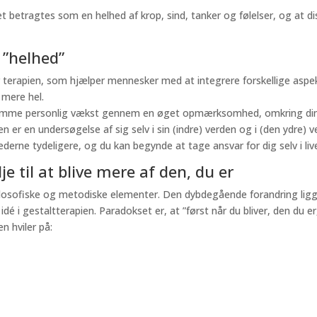
 betragtes som en helhed af krop, sind, tanker og følelser, og at dis
 ”helhed”
r terapien, som hjælper mennesker med at integrere forskellige aspekt
 mere hel.
 fremme personlig vækst gennem en øget opmærksomhed, omkring d
ien er en undersøgelse af sig selv i sin (indre) verden og i (den y
rne tydeligere, og du kan begynde at tage ansvar for dig selv i live
e til at blive mere af den, du er
losofiske og metodiske elementer. Den dybdegående forandring ligger i 
é i gestaltterapien. Paradokset er, at ”først når du bliver, den du er
n hviler på: