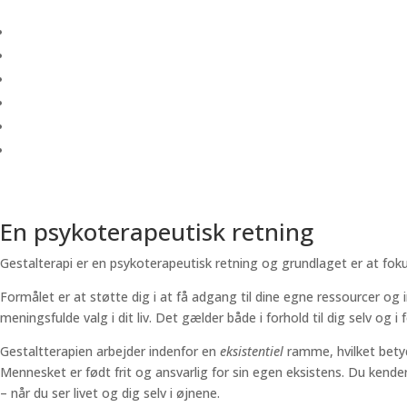
Hvad er Gestaltterapi?
En psykoterapeutisk retning
Gestalterapi er en psykoterapeutisk retning og grundlaget er at fok
Formålet er at støtte dig i at få adgang til dine egne ressourcer og 
meningsfulde valg i dit liv. Det gælder både i forhold til dig selv og i
Gestaltterapien arbejder indenfor en
eksistentiel
ramme, hvilket betyde
Mennesket er født frit og ansvarlig for sin egen eksistens. Du kender 
– når du ser livet og dig selv i øjnene.