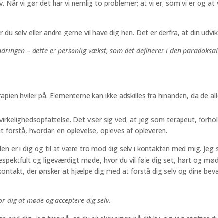
. Når vi gør det har vi nemlig to problemer; at vi er, som vi er og at 
u selv eller andre gerne vil have dig hen. Det er derfra, at din udvikl
andringen – dette er personlig vækst, som det defineres i den paradoksal
apien hviler på. Elementerne kan ikke adskilles fra hinanden, da de al
kelighedsopfattelse. Det viser sig ved, at jeg som terapeut, forhold
 forstå, hvordan en oplevelse, opleves af opleveren.
den er i dig og til at være tro mod dig selv i kontakten med mig. Jeg 
t respektfult og ligeværdigt møde, hvor du vil føle dig set, hørt og 
ntakt, der ønsker at hjælpe dig med at forstå dig selv og dine bevæg
for dig at møde og acceptere dig selv.