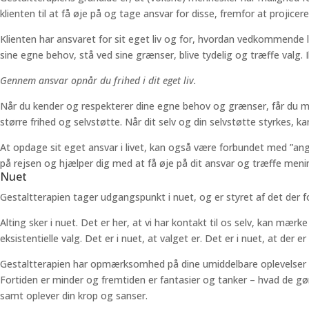
klienten til at få øje på og tage ansvar for disse, fremfor at proji
Klienten har ansvaret for sit eget liv og for, hvordan vedkommende lev
sine egne behov, stå ved sine grænser, blive tydelig og træffe valg. I
Gennem ansvar opnår du frihed i dit eget liv.
Når du kender og respekterer dine egne behov og grænser, får du mod t
større frihed og selvstøtte. Når dit selv og din selvstøtte styrkes, k
At opdage sit eget ansvar i livet, kan også være forbundet med ”angst
på rejsen og hjælper dig med at få øje på dit ansvar og træffe meni
Nuet
Gestaltterapien tager udgangspunkt i nuet, og er styret af det der 
Alting sker i nuet. Det er her, at vi har kontakt til os selv, kan mær
eksistentielle valg. Det er i nuet, at valget er. Det er i nuet, at der e
Gestaltterapien har opmærksomhed på dine umiddelbare oplevelser og fø
Fortiden er minder og fremtiden er fantasier og tanker – hvad de gør
samt oplever din krop og sanser.