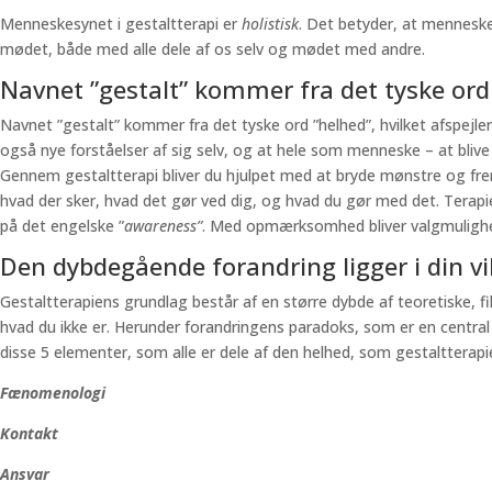
Menneskesynet i gestaltterapi er
holistisk
. Det betyder, at mennesket
mødet, både med alle dele af os selv og mødet med andre.
Navnet ”gestalt” kommer fra det tyske ord
Navnet ”gestalt” kommer fra det tyske ord ”helhed”, hvilket afspejle
også nye forståelser af sig selv, og at hele som menneske – at blive
Gennem gestaltterapi bliver du hjulpet med at bryde mønstre og
hvad der sker, hvad det gør ved dig, og hvad du gør med det. Terap
på det engelske ”
awareness”
. Med opmærksomhed bliver valgmulighede
Den dybdegående forandring ligger i din vilj
Gestaltterapiens grundlag består af en større dybde af teoretiske, fi
hvad du ikke er. Herunder forandringens paradoks, som er en central id
disse 5 elementer, som alle er dele af den helhed, som gestaltterapie
Fænomenologi
Kontakt
Ansvar