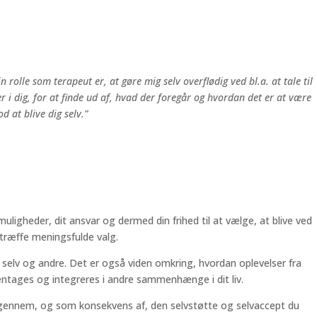
lle som terapeut er, at gøre mig selv overflødig ved bl.a. at tale til
 i dig, for at finde ud af, hvad der foregår og hvordan det er at være
d at blive dig selv.”
gheder, dit ansvar og dermed din frihed til at vælge, at blive ved
t træffe meningsfulde valg.
 selv og andre. Det er også viden omkring, hvordan oplevelser fra
n gentages og integreres i andre sammenhænge i dit liv.
gt gennem, og som konsekvens af, den selvstøtte og selvaccept du